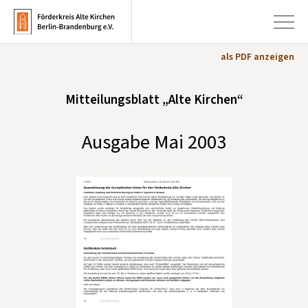
als PDF anzeigen
+
Mitteilungsblatt „Alte Kirchen“
Aktuelles
+
Kirchen
Ausgabe Mai 2003
+
Publikationen
+
Kunst & Kultur
+
Förderung & Spenden
+
Über uns
Infobrief abonnieren