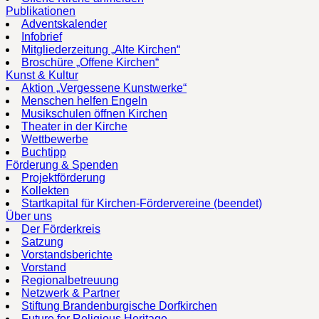
Publikationen
Adventskalender
Infobrief
Mitgliederzeitung „Alte Kirchen“
Broschüre „Offene Kirchen“
Kunst & Kultur
Aktion „Vergessene Kunstwerke“
Menschen helfen Engeln
Musikschulen öffnen Kirchen
Theater in der Kirche
Wettbewerbe
Buchtipp
Förderung & Spenden
Projektförderung
Kollekten
Startkapital für Kirchen-Fördervereine (beendet)
Über uns
Der Förderkreis
Satzung
Vorstandsberichte
Vorstand
Regionalbetreuung
Netzwerk & Partner
Stiftung Brandenburgische Dorfkirchen
Future for Religious Heritage