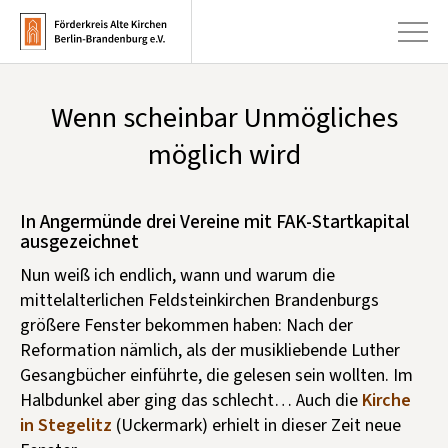
Wenn scheinbar Unmögliches
+
Aktuelles
möglich wird
+
Kirchen
+
In Angermünde drei Vereine mit FAK-Startkapital
Publikationen
ausgezeichnet
+
Kunst & Kultur
Nun weiß ich endlich, wann und warum die
+
mittelalterlichen Feldsteinkirchen Brandenburgs
Förderung & Spenden
größere Fenster bekommen haben: Nach der
+
Reformation nämlich, als der musikliebende Luther
Über uns
Gesangbücher einführte, die gelesen sein wollten. Im
Halbdunkel aber ging das schlecht… Auch die
Kirche
Infobrief abonnieren
in Stegelitz
(Uckermark) erhielt in dieser Zeit neue