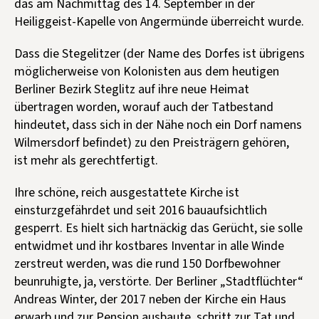
das am Nachmittag des 14. September in der
Heiliggeist-Kapelle von Angermünde überreicht wurde.
Dass die Stegelitzer (der Name des Dorfes ist übrigens
möglicherweise von Kolonisten aus dem heutigen
Berliner Bezirk Steglitz auf ihre neue Heimat
übertragen worden, worauf auch der Tatbestand
hindeutet, dass sich in der Nähe noch ein Dorf namens
Wilmersdorf befindet) zu den Preisträgern gehören,
ist mehr als gerechtfertigt.
Ihre schöne, reich ausgestattete Kirche ist
einsturzgefährdet und seit 2016 bauaufsichtlich
gesperrt. Es hielt sich hartnäckig das Gerücht, sie solle
entwidmet und ihr kostbares Inventar in alle Winde
zerstreut werden, was die rund 150 Dorfbewohner
beunruhigte, ja, verstörte. Der Berliner „Stadtflüchter“
Andreas Winter, der 2017 neben der Kirche ein Haus
erwarb und zur Pension ausbaute, schritt zur Tat und