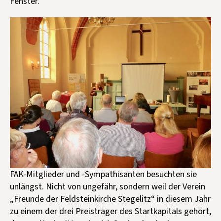
Fenster.
Kontakt aufnehmen
Mitglied werden
Spenden
FAK-Mitglieder und -Sympathisanten besuchten sie
unlängst. Nicht von ungefähr, sondern weil der Verein
„Freunde der Feldsteinkirche Stegelitz“ in diesem Jahr
zu einem der drei Preisträger des Startkapitals gehört,