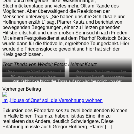
Dorf, durch sengende Hitze, Wassermangel,
Stechmückenplage und vieles mehr. Oft am Rande des
Möglichen. Aber überwältigend die Reaktionen der
Menschen unterwegs. „Sie haben uns ihre Schicksale und
Hoffnungen erzählt,“ sagt Pfarrer Kautz und berichtet von
bewegenden Begegnungen, einer zu Herzen gehenden
Hilfsbereitschaft und einer großen Sehnsucht nach Frieden.
Mit einem Festgottesdienst auf dem Pfarrhof Rottstock Brück
wurde dann für die friedvolle, ergreifende Tour gedankt. Hier
wurde die Friedensglocke geweiht und hier hat sich der
Kreis geschlossen.
Text: Theda von Wedel; Fotos: Helmut Kautz
Die russische Stadt Kaliningrad
Russische Soldaten verladen
erreicht der Tross ganz ohne
unsere Wagen, sonst könnten
Wir möchten, das sich die
Herzliche Begrüßung in einem
bürokratische Mühen
wir nicht bis Weliki Nowgorod
Europäer wieder besser
estnischen Dorf. Wir merken,
Von Kühbrücke bricht der Tross auf und wird freundlich von der
fahren
verstehen, sagt Thomas
dass unsere Friedensmission
polnischen Polizei in Empfang genommen
Vorheriger Beitrag
Haseloff, Chef des Trecks
begeisterten Anklang findet
Im „House of One“ soll die Versöhnung wohnen
Exkursion des Förderkreises zu zwei bedeutenden Kirchen
in Halle Einen Traum zu haben, ist das Eine, ihn zu
realisieren das Andere, deutlich Schwierigere. Diese
Erfahrung musste auch Gregor Hohberg, Pfarrer […]