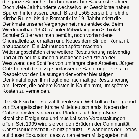
die ganze Schönheit hochromanischer Baukunst erahnen.
Doch viele Jahrhunderte wechselvoller Geschichte haben
Spuren hinterlassen. Durch Brand 1565 zerstört, blieb die
Kirche Ruine, bis die Romantik im 19. Jahrhundert die
Denkmale unserer Vergangenheit neu entdeckte. Beim
Wiederaufbau 1853-57 unter Mitwirkung von Schinkel-
Schüler Stüler war man bemüht, noch vorhandene
Originalteile zu erhalten und Neues dem Stil der Romanik
anzupassen. Ein Jahrhundert später machten
Witterungsschäden eine weitere Restaurierung notwendig
und auch heute künden ausladende Gerüste an der
Westwand des Schiffes von umfangreichen Arbeiten. Jürgen
Götz betreut die jetzige umfassende Sanierung – stets im
Respekt vor den Leistungen der vorher hier tätigen
Denkmalpfleger. Ihm liegt eine nachhaltige Restaurierung
am Herzen, die höhere Kosten in Kauf nimmt, um spätere
Kosten zu vermeiden.
Die Stiftskirche – sie zählt heute zum Weltkulturerbe – gehört
zur Evangelischen Kirche Mitteldeutschlands. Neben den
Gottesdiensten stehen ihre Pforten auch für größere
kirchliche Ereignisse und musikalische Veranstaltungen
offen. Seit 1999 wird sie von den Brüdern der Communität
Christusbruderschaft Selbitz genutzt. Es war eines der Extras
auf dieser Exkursion, dass wir an einem Mittagsgebet mit