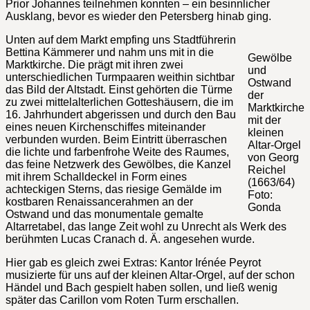
Prior Johannes teilnehmen konnten – ein besinnlicher
Ausklang, bevor es wieder den Petersberg hinab ging.
Unten auf dem Markt empfing uns Stadtführerin
Bettina Kämmerer und nahm uns mit in die
Gewölbe
Marktkirche. Die prägt mit ihren zwei
und
unterschiedlichen Turmpaaren weithin sichtbar
Ostwand
das Bild der Altstadt. Einst gehörten die Türme
der
zu zwei mittelalterlichen Gotteshäusern, die im
Marktkirche
16. Jahrhundert abgerissen und durch den Bau
mit der
eines neuen Kirchenschiffes miteinander
kleinen
verbunden wurden. Beim Eintritt überraschen
Altar-Orgel
die lichte und farbenfrohe Weite des Raumes,
von Georg
das feine Netzwerk des Gewölbes, die Kanzel
Reichel
mit ihrem Schalldeckel in Form eines
(1663/64)
achteckigen Sterns, das riesige Gemälde im
Foto:
kostbaren Renaissancerahmen an der
Gonda
Ostwand und das monumentale gemalte
Altarretabel, das lange Zeit wohl zu Unrecht als Werk des
berühmten Lucas Cranach d. Ä. angesehen wurde.
Hier gab es gleich zwei Extras: Kantor Irénée Peyrot
musizierte für uns auf der kleinen Altar-Orgel, auf der schon
Händel und Bach gespielt haben sollen, und ließ wenig
später das Carillon vom Roten Turm erschallen.