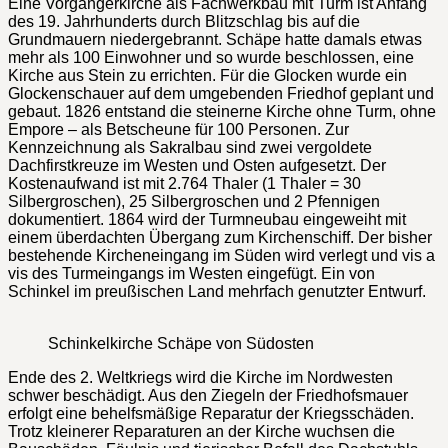
Eine Vorgängerkirche als Fachwerkbau mit Turm ist Anfang
des 19. Jahrhunderts durch Blitzschlag bis auf die
Grundmauern niedergebrannt. Schäpe hatte damals etwas
mehr als 100 Einwohner und so wurde beschlossen, eine
Kirche aus Stein zu errichten. Für die Glocken wurde ein
Glockenschauer auf dem umgebenden Friedhof geplant und
gebaut. 1826 entstand die steinerne Kirche ohne Turm, ohne
Empore – als Betscheune für 100 Personen. Zur
Kennzeichnung als Sakralbau sind zwei vergoldete
Dachfirstkreuze im Westen und Osten aufgesetzt. Der
Kostenaufwand ist mit 2.764 Thaler (1 Thaler = 30
Silbergroschen), 25 Silbergroschen und 2 Pfennigen
dokumentiert. 1864 wird der Turmneubau eingeweiht mit
einem überdachten Übergang zum Kirchenschiff. Der bisher
bestehende Kircheneingang im Süden wird verlegt und vis a
vis des Turmeingangs im Westen eingefügt. Ein von
Schinkel im preußischen Land mehrfach genutzter Entwurf.
Schinkelkirche Schäpe von Südosten
Ende des 2. Weltkriegs wird die Kirche im Nordwesten
schwer beschädigt. Aus den Ziegeln der Friedhofsmauer
erfolgt eine behelfsmäßige Reparatur der Kriegsschäden.
Trotz kleinerer Reparaturen an der Kirche wuchsen die