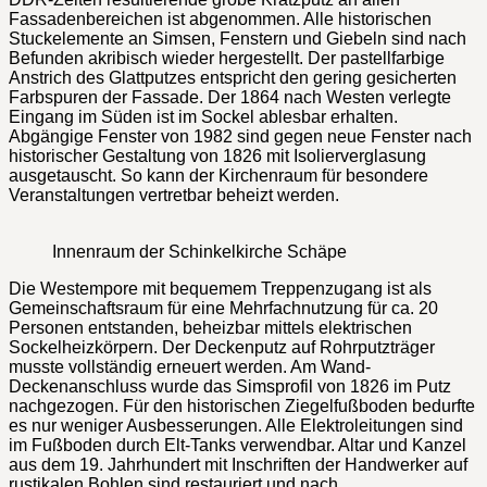
Fassadenbereichen ist abgenommen. Alle historischen
Stuckelemente an Simsen, Fenstern und Giebeln sind nach
Befunden akribisch wieder hergestellt. Der pastellfarbige
Anstrich des Glattputzes entspricht den gering gesicherten
Farbspuren der Fassade. Der 1864 nach Westen verlegte
Eingang im Süden ist im Sockel ablesbar erhalten.
Abgängige Fenster von 1982 sind gegen neue Fenster nach
historischer Gestaltung von 1826 mit Isolierverglasung
ausgetauscht. So kann der Kirchenraum für besondere
Veranstaltungen vertretbar beheizt werden.
Innenraum der Schinkelkirche Schäpe
Die Westempore mit bequemem Treppenzugang ist als
Gemeinschaftsraum für eine Mehrfachnutzung für ca. 20
Personen entstanden, beheizbar mittels elektrischen
Sockelheizkörpern. Der Deckenputz auf Rohrputzträger
musste vollständig erneuert werden. Am Wand-
Deckenanschluss wurde das Simsprofil von 1826 im Putz
nachgezogen. Für den historischen Ziegelfußboden bedurfte
es nur weniger Ausbesserungen. Alle Elektroleitungen sind
im Fußboden durch Elt-Tanks verwendbar. Altar und Kanzel
aus dem 19. Jahrhundert mit Inschriften der Handwerker auf
rustikalen Bohlen sind restauriert und nach