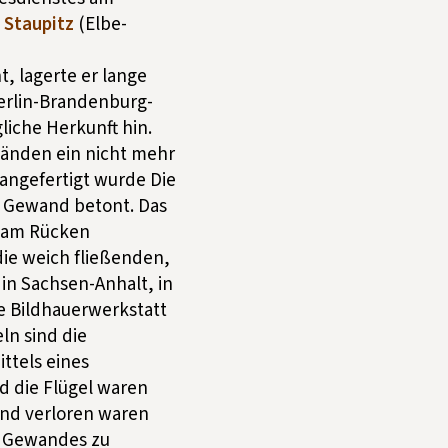
 Staupitz
(Elbe-
, lagerte er lange
erlin-Brandenburg-
liche Herkunft hin.
Händen ein nicht mehr
angefertigt wurde Die
e Gewand betont. Das
d am Rücken
ie weich fließenden,
 in Sachsen-Anhalt, in
e Bildhauerwerkstatt
ln sind die
ttels eines
d die Flügel waren
und verloren waren
s Gewandes zu