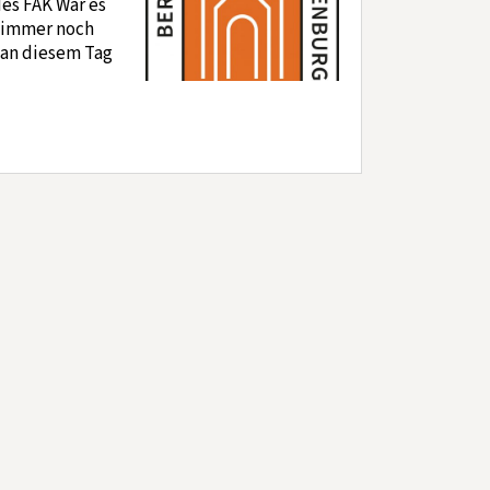
es FAK War es
s immer noch
 an diesem Tag