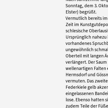
Sonntag, dem 3. Oktob
Elster) begrüßt.
Vermutlich bereits im
Zeit im Kunstgutdepo
schlesische Oberlausit
Ursprünglich nahezu 
vorhandenes Spruchba
ungewöhnlich schmale
Oberteil mit langen Ä
verlängert. Der Saum
wellenartigen Falten 
Hermsdorf und Gössni
vermuten. Das zweitei
Federkiele gelb akzen
eingelassenen Bandeis
lose. Ebenso hatten 
zudem Teile der Füße