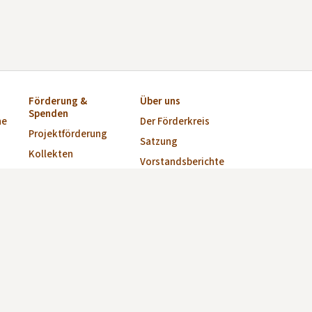
Förderung &
Über uns
Spenden
ne
Der Förderkreis
Projektförderung
Satzung
Kollekten
Vorstandsberichte
Startkapital für
Vorstand
Kirchen-
Fördervereine
Regionalbetreuung
(beendet)
Netzwerk & Partner
Stiftung
Brandenburgische
Dorfkirchen
Future for Religious
Heritage