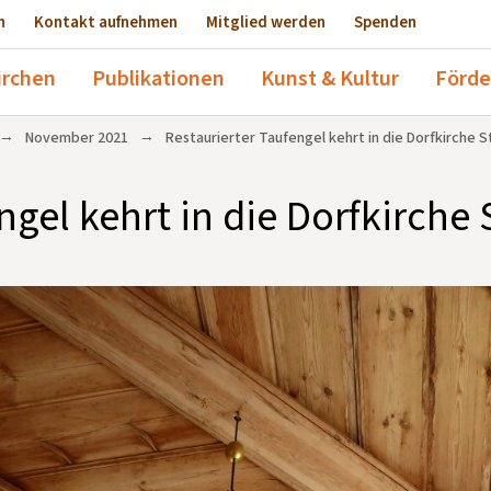
n
Kontakt aufnehmen
Mitglied werden
Spenden
irchen
Publikationen
Kunst & Kultur
Förde
→
→
November 2021
Restaurierter Taufengel kehrt in die Dorfkirche S
ngel kehrt in die Dorfkirche 