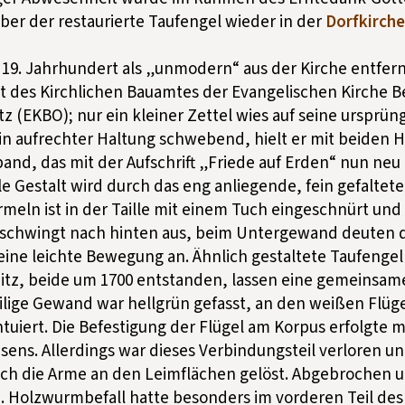
er der restaurierte Taufengel wieder in der
Dorfkirche
 19. Jahrhundert als „unmodern“ aus der Kirche entfernt
t des Kirchlichen Bauamtes der Evangelischen Kirche B
z (EKBO); nur ein kleiner Zettel wies auf seine ursprüng
in aufrechter Haltung schwebend, hielt er mit beiden 
nd, das mit der Aufschrift „Friede auf Erden“ nun neu 
 Gestalt wird durch das eng anliegende, fein gefaltet
rmeln ist in der Taille mit einem Tuch eingeschnürt un
 schwingt nach hinten aus, beim Untergewand deuten d
eine leichte Bewegung an. Ähnlich gestaltete Taufengel
tz, beide um 1700 entstanden, lassen eine gemeinsam
lige Gewand war hellgrün gefasst, an den weißen Flüge
tuiert. Die Befestigung der Flügel am Korpus erfolgte mi
ens. Allerdings war dieses Verbindungsteil verloren un
sich die Arme an den Leimflächen gelöst. Abgebrochen 
. Holzwurmbefall hatte besonders im vorderen Teil de