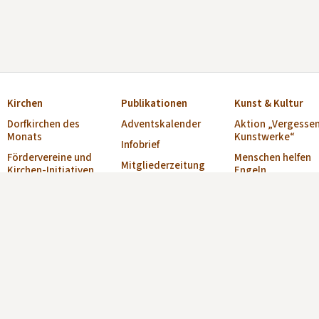
Kirchen
Publikationen
Kunst & Kultur
Dorfkirchen des
Adventskalender
Aktion „Vergesse
Monats
Kunstwerke“
Infobrief
Fördervereine und
Menschen helfen
Mitgliederzeitung
Kirchen-Initiativen
Engeln
„Alte Kirchen“
Verzeichnis Offene
Musikschulen
Broschüre „Offene
Kirchen
öffnen Kirchen
Kirchen“
Offene Kirche
Theater in der
anmelden
Kirche
Wettbewerbe
Buchtipp