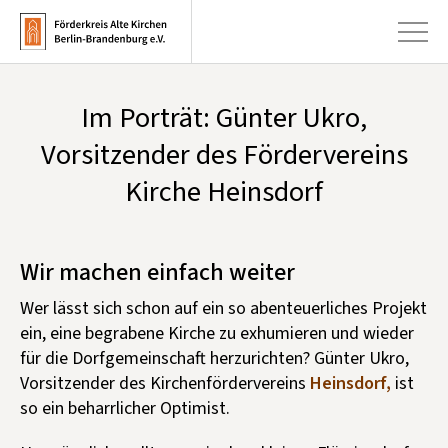
Im Porträt: Günter Ukro,
+
Aktuelles
Vorsitzender des Fördervereins
+
Kirche Heinsdorf
Kirchen
+
Publikationen
+
Wir machen einfach weiter
Kunst & Kultur
+
Wer lässt sich schon auf ein so abenteuerliches Projekt
Förderung & Spenden
ein, eine begrabene Kirche zu exhumieren und wieder
+
Über uns
für die Dorfgemeinschaft herzurichten? Günter Ukro,
Vorsitzender des Kirchenfördervereins
Heinsdorf,
ist
so ein beharrlicher Optimist.
Infobrief abonnieren