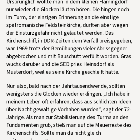
Ursprünglich wollte man in dem kleinen Flämingdorf
Kontakt aufnehmen
nur wieder die Glocken läuten hören. Die hingen noch
Mitglied werden
im Turm, der einzigen Erinnerung an die einstige
spätromanische Feldsteinkirche, durften aber wegen
Spenden
der Einsturzgefahr nicht geläutet werden. Das
Kirchenschiff, in DDR-Zeiten dem Verfall preisgegeben,
war 1969 trotz der Bemühungen vieler Abrissgegner
abgebrochen und mit Bauschutt verfüllt worden. Gras
wuchs darüber und die SED pries Heinsdorf als
Musterdorf, weil es seine Kirche geschleift hatte.
Nun also, bald nach der Jahrtausendwende, sollten
wenigstens die Glocken wieder erklingen. „Ich habe in
meinem Leben oft erfahren, dass aus schlichten Ideen
über Nacht gewaltige Vorhaben wurden“, sagt der 72-
Jährige. Als man zur Stabilisierung des Turms an den
Fundamenten grub, stieß man auf die Mauerreste des
Kirchenschiffs. Sollte man da nicht gleich