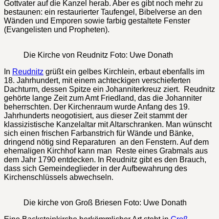
Gottvater auf die Kanzel herab. Aber es gibt noch mehr zu
bestaunen: ein restaurierter Taufengel, Bibelverse an den
Wänden und Emporen sowie farbig gestaltete Fenster
(Evangelisten und Propheten).
Die Kirche von Reudnitz Foto: Uwe Donath
In
Reudnitz
grüßt ein gelbes Kirchlein, erbaut ebenfalls im
18. Jahrhundert, mit einem achteckigen verschieferten
Dachturm, dessen Spitze ein Johanniterkreuz ziert. Reudnitz
gehörte lange Zeit zum Amt Friedland, das die Johanniter
beherrschten. Der Kirchenraum wurde Anfang des 19.
Jahrhunderts neogotisiert, aus dieser Zeit stammt der
klassizistische Kanzelaltar mit Altarschranken. Man wünscht
sich einen frischen Farbanstrich für Wände und Bänke,
dringend nötig sind Reparaturen an den Fenstern. Auf dem
ehemaligen Kirchhof kann man Reste eines Grabmals aus
dem Jahr 1790 entdecken. In Reudnitz gibt es den Brauch,
dass sich Gemeindeglieder in der Aufbewahrung des
Kirchenschlüssels abwechseln.
Die kirche von Groß Briesen Foto: Uwe Donath