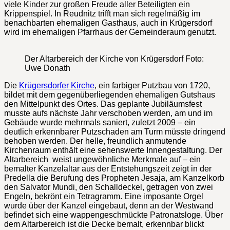
viele Kinder zur großen Freude aller Beteiligten ein
Krippenspiel. In Reudnitz trifft man sich regelmäßig im
benachbarten ehemaligen Gasthaus, auch in Krügersdorf
wird im ehemaligen Pfarrhaus der Gemeinderaum genutzt.
Der Altarbereich der Kirche von Krügersdorf Foto:
Uwe Donath
Die
Krügersdorfer Kirche
, ein farbiger Putzbau von 1720,
bildet mit dem gegenüberliegenden ehemaligen Gutshaus
den Mittelpunkt des Ortes. Das geplante Jubiläumsfest
musste aufs nächste Jahr verschoben werden, am und im
Gebäude wurde mehrmals saniert, zuletzt 2009 – ein
deutlich erkennbarer Putzschaden am Turm müsste dringend
behoben werden. Der helle, freundlich anmutende
Kirchenraum enthält eine sehenswerte Innengestaltung. Der
Altarbereich weist ungewöhnliche Merkmale auf – ein
bemalter Kanzelaltar aus der Entstehungszeit zeigt in der
Predella die Berufung des Propheten Jesaja, am Kanzelkorb
den Salvator Mundi, den Schalldeckel, getragen von zwei
Engeln, bekrönt ein Tetragramm. Eine imposante Orgel
wurde über der Kanzel eingebaut, denn an der Westwand
befindet sich eine wappengeschmückte Patronatsloge. Über
dem Altarbereich ist die Decke bemalt, erkennbar blickt