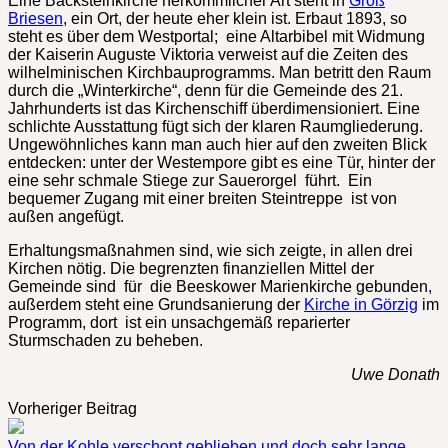
Eine Backsteinkirche herkömmlicher Art steht in
Groß
Briesen
, ein Ort, der heute eher klein ist. Erbaut 1893, so
steht es über dem Westportal; eine Altarbibel mit Widmung
der Kaiserin Auguste Viktoria verweist auf die Zeiten des
wilhelminischen Kirchbauprogramms. Man betritt den Raum
durch die „Winterkirche“, denn für die Gemeinde des 21.
Jahrhunderts ist das Kirchenschiff überdimensioniert. Eine
schlichte Ausstattung fügt sich der klaren Raumgliederung.
Ungewöhnliches kann man auch hier auf den zweiten Blick
entdecken: unter der Westempore gibt es eine Tür, hinter der
eine sehr schmale Stiege zur Sauerorgel führt. Ein
bequemer Zugang mit einer breiten Steintreppe ist von
außen angefügt.
Erhaltungsmaßnahmen sind, wie sich zeigte, in allen drei
Kirchen nötig. Die begrenzten finanziellen Mittel der
Gemeinde sind für die Beeskower Marienkirche gebunden,
außerdem steht eine Grundsanierung der
Kirche in Görzig
im
Programm, dort ist ein unsachgemäß reparierter
Sturmschaden zu beheben.
Uwe Donath
Vorheriger Beitrag
Von der Kohle verschont geblieben und doch sehr lange