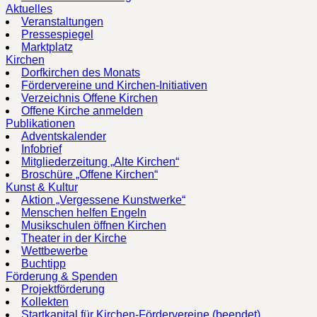
Aktuelles
Veranstaltungen
Pressespiegel
Marktplatz
Kirchen
Dorfkirchen des Monats
Fördervereine und Kirchen-Initiativen
Verzeichnis Offene Kirchen
Offene Kirche anmelden
Publikationen
Adventskalender
Infobrief
Mitgliederzeitung „Alte Kirchen“
Broschüre „Offene Kirchen“
Kunst & Kultur
Aktion „Vergessene Kunstwerke“
Menschen helfen Engeln
Musikschulen öffnen Kirchen
Theater in der Kirche
Wettbewerbe
Buchtipp
Förderung & Spenden
Projektförderung
Kollekten
Startkapital für Kirchen-Fördervereine (beendet)