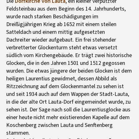
Die
Dorfkirche von Lauta
, ein kleiner verputzter
Kontakt aufnehmen
Feldsteinbau aus dem Beginn des 14. Jahrhunderts,
Mitglied werden
wurde nach starken Beschädigungen im
Dreißigjährigen Krieg ab 1652 mit einem steilen
Spenden
Satteldach und einem mittig aufgesetzten
Dachreiter wieder aufgebaut. Ein frei stehender
verbretterter Glockenturm steht etwas versetzt
südlich vom Kirchengebäude. Er trägt zwei historische
Glocken, die in den Jahren 1501 und 1512 gegossen
wurden. Die etwas jüngere der beiden Glocken ist dem
heiligen Laurentius gewidmet, dessen Abbild als
Ritzzeichnung auf dem Glockenmantel zu sehen ist
und seit 1934 auch auf dem Wappen der Stadt-Lauta,
in die der alte Ort Lauta-Dorf eingemeindet wurde, zu
sehen ist. Der Sage nach soll die Laurentiusglocke aus
einer heute nicht mehr existierenden Kapelle auf dem
Koschenberg zwischen Lauta und Senftenberg
stammen.