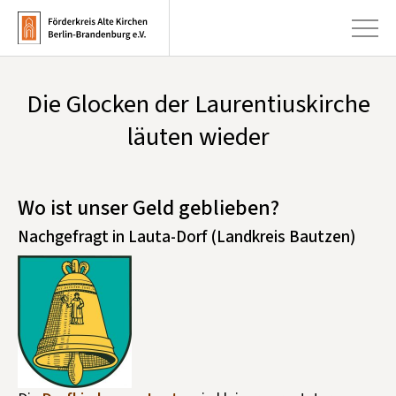
Die Glocken der Laurentiuskirche
+
Aktuelles
läuten wieder
+
Kirchen
+
Publikationen
Wo ist unser Geld geblieben?
+
Nachgefragt in Lauta-Dorf (Landkreis Bautzen)
Kunst & Kultur
+
Förderung & Spenden
+
Über uns
Infobrief abonnieren