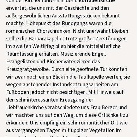
von der Kirchenführerin in der
Liebfrauenkirche
Kontakt aufnehmen
erwartet, die uns mit der Geschichte und den
Mitglied werden
außergewöhnlichen Ausstattungsstücken bekannt
machte. Höhepunkt des Rundgangs waren die
Spenden
romanischen Chorschranken. Nicht unerwähnt bleiben
sollte die Barbarakapelle. Trotz großer Zerstörungen
im zweiten Weltkrieg blieb hier die mittelalterliche
Raumfassung erhalten. Musizierende Engel,
Evangelisten und Kirchenväter zieren das
Kreuzgratgewölbe. Durch eine geöffnete Tür konnten
wir zwar noch einen Blick in die Taufkapelle werfen, sie
wegen anstehender Instandsetzungsarbeiten am
Fußboden jedoch nicht besichtigen. Mit Hinweis auf
den sehr interessanten Kreuzgang der
Liebfrauenkirche verabschiedete uns Frau Berger und
wir machten uns auf den Weg, um diese Örtlichkeit zu
erkunden. Uns empfing ein sehr romantischer Ort wie
aus vergangenen Tagen mit üppiger Vegetation im