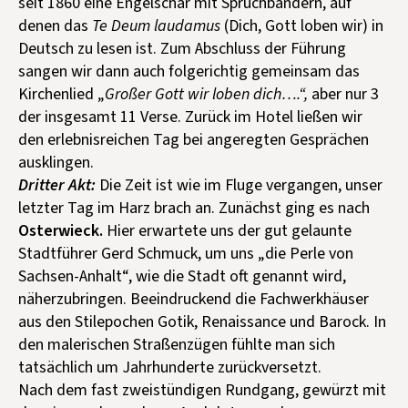
seit 1860 eine Engelschar mit Spruchbändern, auf
denen das
Te Deum laudamus
(Dich, Gott loben wir) in
Deutsch zu lesen ist. Zum Abschluss der Führung
sangen wir dann auch folgerichtig gemeinsam das
Kirchenlied „
Großer Gott wir loben dich….“,
aber nur 3
der insgesamt 11 Verse. Zurück im Hotel ließen wir
den erlebnisreichen Tag bei angeregten Gesprächen
ausklingen.
Dritter Akt:
Die Zeit ist wie im Fluge vergangen, unser
letzter Tag im Harz brach an. Zunächst ging es nach
Osterwieck.
Hier erwartete uns der gut gelaunte
Stadtführer Gerd Schmuck, um uns „die Perle von
Sachsen-Anhalt“, wie die Stadt oft genannt wird,
näherzubringen. Beeindruckend die Fachwerkhäuser
aus den Stilepochen Gotik, Renaissance und Barock. In
den malerischen Straßenzügen fühlte man sich
tatsächlich um Jahrhunderte zurückversetzt.
Nach dem fast zweistündigen Rundgang, gewürzt mit