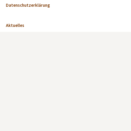
Datenschutzerklärung
Aktuelles
Veranstaltungen
Marktplatz
Kirchen
Dorfkirchen des Monats
Fördervereine und Kirchen-Initiativen
Verzeichnis Offene Kirchen
Offene Kirche anmelden
Publikationen
Adventskalender