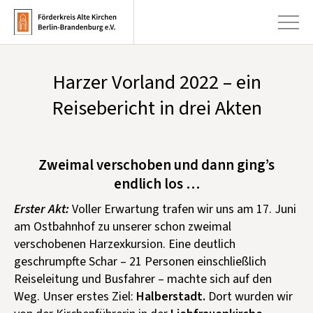
Harzer Vorland 2022 – ein
+
Aktuelles
Reisebericht in drei Akten
+
Kirchen
+
Publikationen
Zweimal verschoben und dann ging’s
+
endlich los …
Kunst & Kultur
Erster Akt:
Voller Erwartung trafen wir uns am 17. Juni
+
Förderung & Spenden
am Ostbahnhof zu unserer schon zweimal
+
verschobenen Harzexkursion. Eine deutlich
Über uns
geschrumpfte Schar – 21 Personen einschließlich
Reiseleitung und Busfahrer – machte sich auf den
Infobrief abonnieren
Weg. Unser erstes Ziel:
Halberstadt.
Dort wurden wir