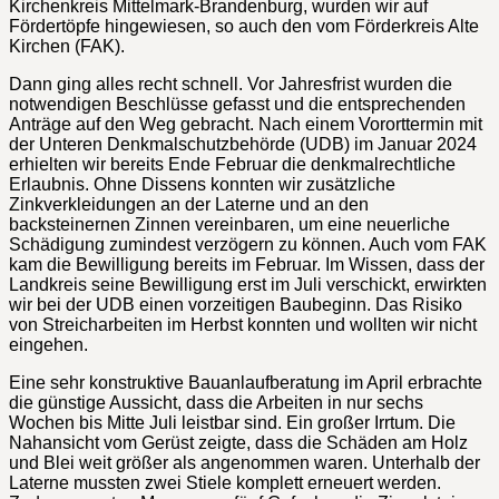
Kirchenkreis Mittelmark-Brandenburg, wurden wir auf
Fördertöpfe hingewiesen, so auch den vom Förderkreis Alte
Kirchen (FAK).
Dann ging alles recht schnell. Vor Jahresfrist wurden die
notwendigen Beschlüsse gefasst und die entsprechenden
Anträge auf den Weg gebracht. Nach einem Vororttermin mit
der Unteren Denkmalschutzbehörde (UDB) im Januar 2024
erhielten wir bereits Ende Februar die denkmalrechtliche
Erlaubnis. Ohne Dissens konnten wir zusätzliche
Zinkverkleidungen an der Laterne und an den
backsteinernen Zinnen vereinbaren, um eine neuerliche
Schädigung zumindest verzögern zu können. Auch vom FAK
kam die Bewilligung bereits im Februar. Im Wissen, dass der
Landkreis seine Bewilligung erst im Juli verschickt, erwirkten
wir bei der UDB einen vorzeitigen Baubeginn. Das Risiko
von Streicharbeiten im Herbst konnten und wollten wir nicht
eingehen.
Eine sehr konstruktive Bauanlaufberatung im April erbrachte
die günstige Aussicht, dass die Arbeiten in nur sechs
Wochen bis Mitte Juli leistbar sind. Ein großer Irrtum. Die
Nahansicht vom Gerüst zeigte, dass die Schäden am Holz
und Blei weit größer als angenommen waren. Unterhalb der
Laterne mussten zwei Stiele komplett erneuert werden.