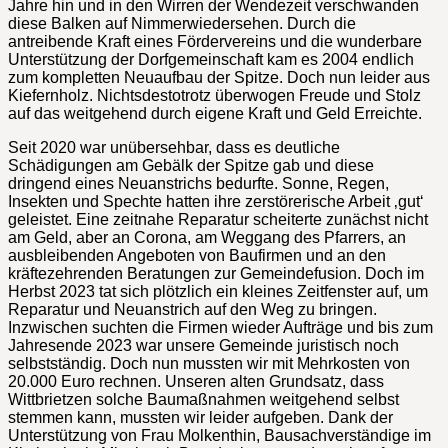
Jahre hin und in den Wirren der Wendezeit verschwanden
diese Balken auf Nimmerwiedersehen. Durch die
antreibende Kraft eines Fördervereins und die wunderbare
Unterstützung der Dorfgemeinschaft kam es 2004 endlich
zum kompletten Neuaufbau der Spitze. Doch nun leider aus
Kiefernholz. Nichtsdestotrotz überwogen Freude und Stolz
auf das weitgehend durch eigene Kraft und Geld Erreichte.
Seit 2020 war unübersehbar, dass es deutliche
Schädigungen am Gebälk der Spitze gab und diese
dringend eines Neuanstrichs bedurfte. Sonne, Regen,
Insekten und Spechte hatten ihre zerstörerische Arbeit ‚gut‘
geleistet. Eine zeitnahe Reparatur scheiterte zunächst nicht
am Geld, aber an Corona, am Weggang des Pfarrers, an
ausbleibenden Angeboten von Baufirmen und an den
kräftezehrenden Beratungen zur Gemeindefusion. Doch im
Herbst 2023 tat sich plötzlich ein kleines Zeitfenster auf, um
Reparatur und Neuanstrich auf den Weg zu bringen.
Inzwischen suchten die Firmen wieder Aufträge und bis zum
Jahresende 2023 war unsere Gemeinde juristisch noch
selbstständig. Doch nun mussten wir mit Mehrkosten von
20.000 Euro rechnen. Unseren alten Grundsatz, dass
Wittbrietzen solche Baumaßnahmen weitgehend selbst
stemmen kann, mussten wir leider aufgeben. Dank der
Unterstützung von Frau Molkenthin, Bausachverständige im