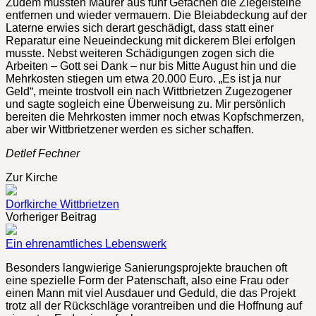
Zudem mussten Maurer aus fünf Gefachen die Ziegelsteine
entfernen und wieder vermauern. Die Bleiabdeckung auf der
Laterne erwies sich derart geschädigt, dass statt einer
Reparatur eine Neueindeckung mit dickerem Blei erfolgen
musste. Nebst weiteren Schädigungen zogen sich die
Arbeiten – Gott sei Dank – nur bis Mitte August hin und die
Mehrkosten stiegen um etwa 20.000 Euro. „Es ist ja nur
Geld“, meinte trostvoll ein nach Wittbrietzen Zugezogener
und sagte sogleich eine Überweisung zu. Mir persönlich
bereiten die Mehrkosten immer noch etwas Kopfschmerzen,
aber wir Wittbrietzener werden es sicher schaffen.
Detlef Fechner
Zur Kirche
Dorfkirche Wittbrietzen
Vorheriger Beitrag
Ein ehrenamtliches Lebenswerk
Besonders langwierige Sanierungsprojekte brauchen oft
eine spezielle Form der Patenschaft, also eine Frau oder
einen Mann mit viel Ausdauer und Geduld, die das Projekt
trotz all der Rückschläge vorantreiben und die Hoffnung auf