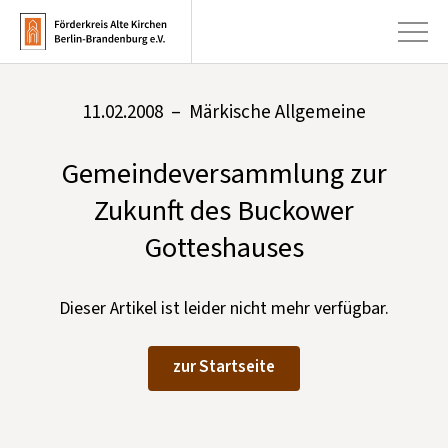
11.02.2008 – Märkische Allgemeine
+
Aktuelles
Gemeindeversammlung zur
+
Kirchen
Zukunft des Buckower
+
Publikationen
Gotteshauses
+
Kunst & Kultur
+
Dieser Artikel ist leider nicht mehr verfügbar.
Förderung & Spenden
+
Über uns
zur Startseite
Infobrief abonnieren