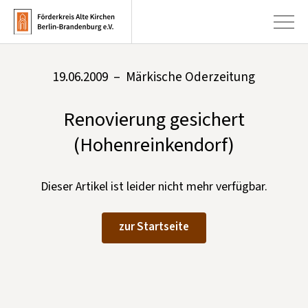
19.06.2009 – Märkische Oderzeitung
+
Aktuelles
Renovierung gesichert
+
Kirchen
(Hohenreinkendorf)
+
Publikationen
+
Kunst & Kultur
Dieser Artikel ist leider nicht mehr verfügbar.
+
Förderung & Spenden
zur Startseite
+
Über uns
Infobrief abonnieren