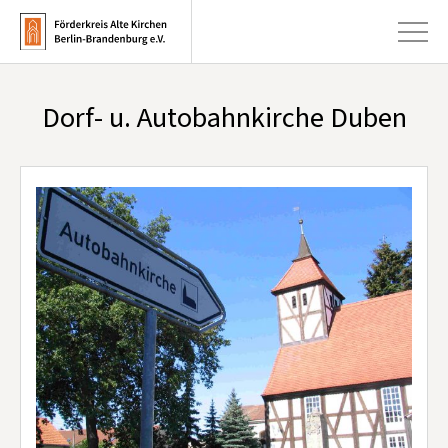
Dorf- u. Autobahnkirche Duben
+
Aktuelles
+
Kirchen
+
Publikationen
+
Kunst & Kultur
+
Förderung & Spenden
+
Über uns
Infobrief abonnieren