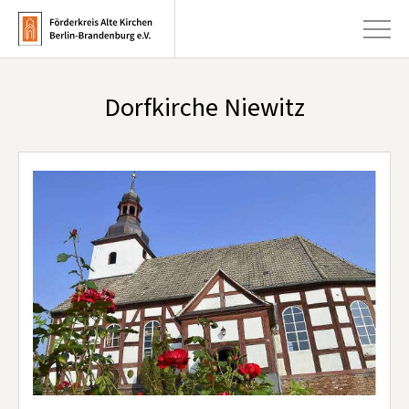
Dorfkirche Niewitz
+
Aktuelles
+
Kirchen
+
Publikationen
+
Kunst & Kultur
+
Förderung & Spenden
+
Über uns
Infobrief abonnieren