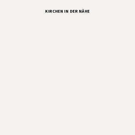
KIRCHEN IN DER NÄHE
 Tegel
Segens-Kirche Reinickendorf
Gn