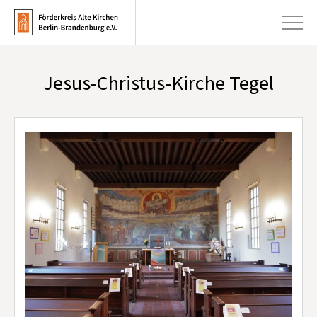
Jesus-Christus-Kirche Tegel
+
Aktuelles
+
Kirchen
+
Publikationen
+
Kunst & Kultur
+
Förderung & Spenden
+
Über uns
Infobrief abonnieren