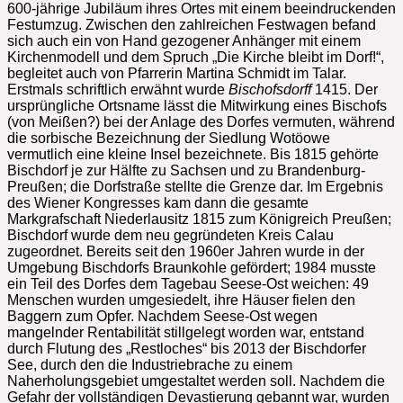
600-jährige Jubiläum ihres Ortes mit einem beeindruckenden
Festumzug. Zwischen den zahlreichen Festwagen befand
sich auch ein von Hand gezogener Anhänger mit einem
Kirchenmodell und dem Spruch „Die Kirche bleibt im Dorf!“,
begleitet auch von Pfarrerin Martina Schmidt im Talar.
Erstmals schriftlich erwähnt wurde
Bischofsdorff
1415. Der
ursprüngliche Ortsname lässt die Mitwirkung eines Bischofs
(von Meißen?) bei der Anlage des Dorfes vermuten, während
die sorbische Bezeichnung der Siedlung Wotöowe
vermutlich eine kleine Insel bezeichnete. Bis 1815 gehörte
Bischdorf je zur Hälfte zu Sachsen und zu Brandenburg-
Preußen; die Dorfstraße stellte die Grenze dar. Im Ergebnis
des Wiener Kongresses kam dann die gesamte
Markgrafschaft Niederlausitz 1815 zum Königreich Preußen;
Bischdorf wurde dem neu gegründeten Kreis Calau
zugeordnet. Bereits seit den 1960er Jahren wurde in der
Umgebung Bischdorfs Braunkohle gefördert; 1984 musste
ein Teil des Dorfes dem Tagebau Seese-Ost weichen: 49
Menschen wurden umgesiedelt, ihre Häuser fielen den
Baggern zum Opfer. Nachdem Seese-Ost wegen
mangelnder Rentabilität stillgelegt worden war, entstand
durch Flutung des „Restloches“ bis 2013 der Bischdorfer
See, durch den die Industriebrache zu einem
Naherholungsgebiet umgestaltet werden soll. Nachdem die
Gefahr der vollständigen Devastierung gebannt war, wurden