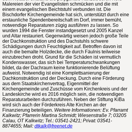
Malereien der vier Evangelisten schmücken und die mit
einem evangelischen Beichtstuhl verbunden ist. Die
Bischdorfer Kirchengemeinde hat sich, unterstützt durch eine
erstaunliche Spendenbereitschaft im Dorf, immer bemüht,
notwendige Reparaturen zügig ausführen zu lassen. So
wurden 1994 die Fenster instandgesetzt und 2005 Kanzel
und Altar restauriert. Gegenwärtig weisen jedoch große Teile
der Dachkonstruktion und des Dachstuhls schwere
Schädigungen durch Feuchtigkeit auf. Betroffen davon ist
auch die bemalte Holzdecke, die durch Fäulnis teilweise
einzubrechen droht. Grund für die Schäden ist vermutlich
Kondenswasser, das sich bei Temperaturschwankungen
bildet, da der Dachraum keine funktionierende Belüftung
aufweist. Notwendig ist eine Komplettsanierung der
Dachkonstruktion und der Deckung. Durch eine Förderung
aus dem Staatskirchenvertrag, Eigenmittel der
Kirchengemeinde und Zuschüsse vom Kirchenkreis und der
Landeskirche wird es 2016 möglich sein, die notwendigen
Reparaturarbeiten durchzuführen. Neben der Stiftung KiBa
wird sich auch der Förderkreis Alte Kirchen an der
Finanzierung beteiligen.
Weitere Informationen: Ev. Pfarramt
Kalkwitz; Pfarrerin Martina Schmidt; Wiesenstraße 7; 03205
Calau, OT Kalkwitz; Tel.: 03541-2421; Privat: 03541-
8874655; Mail:
dtkalk@freenet.de