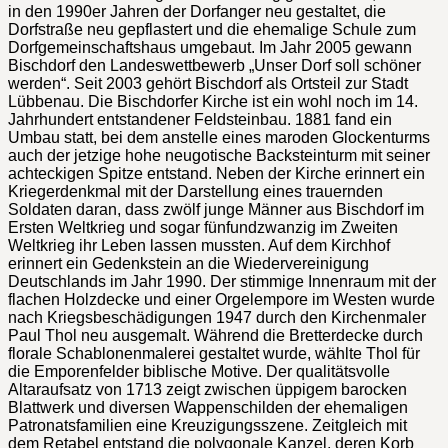
in den 1990er Jahren der Dorfanger neu gestaltet, die
Dorfstraße neu gepflastert und die ehemalige Schule zum
Dorfgemeinschaftshaus umgebaut. Im Jahr 2005 gewann
Bischdorf den Landeswettbewerb „Unser Dorf soll schöner
werden“. Seit 2003 gehört Bischdorf als Ortsteil zur Stadt
Lübbenau. Die Bischdorfer Kirche ist ein wohl noch im 14.
Jahrhundert entstandener Feldsteinbau. 1881 fand ein
Umbau statt, bei dem anstelle eines maroden Glockenturms
auch der jetzige hohe neugotische Backsteinturm mit seiner
achteckigen Spitze entstand. Neben der Kirche erinnert ein
Kriegerdenkmal mit der Darstellung eines trauernden
Soldaten daran, dass zwölf junge Männer aus Bischdorf im
Ersten Weltkrieg und sogar fünfundzwanzig im Zweiten
Weltkrieg ihr Leben lassen mussten. Auf dem Kirchhof
erinnert ein Gedenkstein an die Wiedervereinigung
Deutschlands im Jahr 1990. Der stimmige Innenraum mit der
flachen Holzdecke und einer Orgelempore im Westen wurde
nach Kriegsbeschädigungen 1947 durch den Kirchenmaler
Paul Thol neu ausgemalt. Während die Bretterdecke durch
florale Schablonenmalerei gestaltet wurde, wählte Thol für
die Emporenfelder biblische Motive. Der qualitätsvolle
Altaraufsatz von 1713 zeigt zwischen üppigem barocken
Blattwerk und diversen Wappenschilden der ehemaligen
Patronatsfamilien eine Kreuzigungsszene. Zeitgleich mit
dem Retabel entstand die polygonale Kanzel, deren Korb