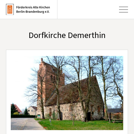
Dorfkirche Demerthin
+
Aktuelles
+
Kirchen
+
Publikationen
+
Kunst & Kultur
+
Förderung & Spenden
+
Über uns
Infobrief abonnieren