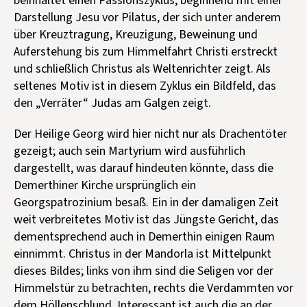
beinhaltet einen Passionszyklus, beginnend mit einer
Darstellung Jesu vor Pilatus, der sich unter anderem
über Kreuztragung, Kreuzigung, Beweinung und
Auferstehung bis zum Himmelfahrt Christi erstreckt
und schließlich Christus als Weltenrichter zeigt. Als
seltenes Motiv ist in diesem Zyklus ein Bildfeld, das
den „Verräter“ Judas am Galgen zeigt.
Der Heilige Georg wird hier nicht nur als Drachentöter
gezeigt; auch sein Martyrium wird ausführlich
dargestellt, was darauf hindeuten könnte, dass die
Demerthiner Kirche ursprünglich ein
Georgspatrozinium besaß. Ein in der damaligen Zeit
weit verbreitetes Motiv ist das Jüngste Gericht, das
dementsprechend auch in Demerthin einigen Raum
einnimmt. Christus in der Mandorla ist Mittelpunkt
dieses Bildes; links von ihm sind die Seligen vor der
Himmelstür zu betrachten, rechts die Verdammten vor
dem Höllenschlund. Interessant ist auch die an der