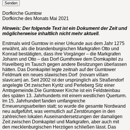
Dorfkirche Gumtow
Dorfkirche des Monats Mai 2021
Hinweis: Der folgende Text ist ein Dokument der Zeit und
möglicherweise inhaltlich nicht mehr aktuell.
Erstmals wird Gumtow in einer Urkunde aus dem Jahr 1275
erwähnt, als die brandenburgischen Markgrafen Otto und
Konrad bestätigten, dass ihre Vorgänger – die Markgrafen
Johann und Otto – das Dorf
Gumthowe
dem Domkapitel zu
Havelberg im Tausch gegen andere Besitzungen überlassen
hätten. Das Domkapitel legte zeitnah auf der Gumtower
Feldmark ein neues slawisches Dorf (novam villam
slavicam) an. Seit 2002 ist der ursprünglich als Straßendorf
angelegte Ort zwischen Kyritz und Perleberg Sitz einer
Amtsgemeinde.Die Gumtower Kirche ist ein Feldsteinbau
des späten 13. Jahrhunderts mit einem westlichen Querturm.
Im 15. Jahrhundert fanden umfangreiche
Erneuerungsarbeiten statt; so wurde die gesamte Nordwand
neu aufgeführt, was vermutlich auf Zerstörungen in den
zahlreichen lokalen Auseinandersetzungen der damaligen
Zeit zwischen Domkapitel und Markgrafen, aber auch mit
den mecklenburgischen Herzögen schließen lässt. Das