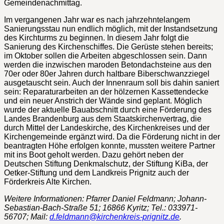
Gemeindenachmittag.
Im vergangenen Jahr war es nach jahrzehntelangem
Sanierungsstau nun endlich möglich, mit der Instandsetzung
des Kirchturms zu beginnen. In diesem Jahr folgt die
Sanierung des Kirchenschiffes. Die Gerüste stehen bereits;
im Oktober sollen die Arbeiten abgeschlossen sein. Dann
werden die inzwischen maroden Betondachsteine aus den
70er oder 80er Jahren durch haltbare Biberschwanzziegel
ausgetauscht sein. Auch der Innenraum soll bis dahin saniert
sein: Reparaturarbeiten an der hölzernen Kassettendecke
und ein neuer Anstrich der Wände sind geplant. Möglich
wurde der aktuelle Bauabschnitt durch eine Förderung des
Landes Brandenburg aus dem Staatskirchenvertrag, die
durch Mittel der Landeskirche, des Kirchenkreises und der
Kirchengemeinde ergänzt wird. Da die Förderung nicht in der
beantragten Höhe erfolgen konnte, mussten weitere Partner
mit ins Boot geholt werden. Dazu gehört neben der
Deutschen Stiftung Denkmalschutz, der Stiftung KiBa, der
Oetker-Stiftung und dem Landkreis Prignitz auch der
Förderkreis Alte Kirchen.
Weitere Informationen: Pfarrer Daniel Feldmann; Johann-
Sebastian-Bach-Straße 51; 16866 Kyritz; Tel.: 033971-
56707; Mail:
d.feldmann@kirchenkreis-prignitz.de
.