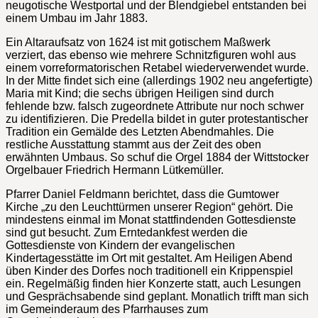
neugotische Westportal und der Blendgiebel entstanden bei
einem Umbau im Jahr 1883.
Ein Altaraufsatz von 1624 ist mit gotischem Maßwerk
verziert, das ebenso wie mehrere Schnitzfiguren wohl aus
einem vorreformatorischen Retabel wiederverwendet wurde.
In der Mitte findet sich eine (allerdings 1902 neu angefertigte)
Maria mit Kind; die sechs übrigen Heiligen sind durch
fehlende bzw. falsch zugeordnete Attribute nur noch schwer
zu identifizieren. Die Predella bildet in guter protestantischer
Tradition ein Gemälde des Letzten Abendmahles. Die
restliche Ausstattung stammt aus der Zeit des oben
erwähnten Umbaus. So schuf die Orgel 1884 der Wittstocker
Orgelbauer Friedrich Hermann Lütkemüller.
Pfarrer Daniel Feldmann berichtet, dass die Gumtower
Kirche „zu den Leuchttürmen unserer Region“ gehört. Die
mindestens einmal im Monat stattfindenden Gottesdienste
sind gut besucht. Zum Erntedankfest werden die
Gottesdienste von Kindern der evangelischen
Kindertagesstätte im Ort mit gestaltet. Am Heiligen Abend
üben Kinder des Dorfes noch traditionell ein Krippenspiel
ein. Regelmäßig finden hier Konzerte statt, auch Lesungen
und Gesprächsabende sind geplant. Monatlich trifft man sich
im Gemeinderaum des Pfarrhauses zum