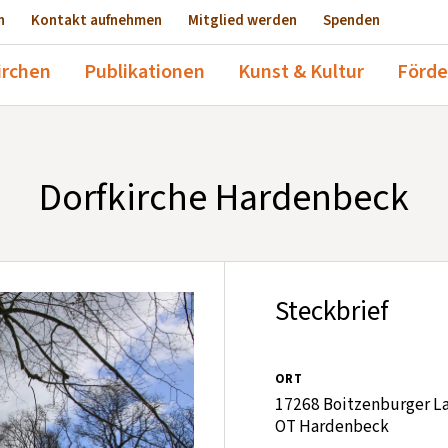
n
Kontakt aufnehmen
Mitglied werden
Spenden
irchen
Publikationen
Kunst & Kultur
Förde
Dorfkirche Hardenbeck
Steckbrief
ORT
17268 Boitzenburger L
OT Hardenbeck