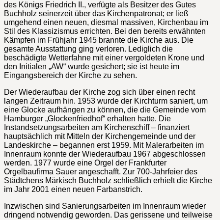
des Königs Friedrich II., verfügte als Besitzer des Gutes
Buchholz seinerzeit über das Kirchenpatronat; er ließ
umgehend einen neuen, diesmal massiven, Kirchenbau im
Stil des Klassizismus errichten. Bei den bereits erwähnten
Kämpfen im Frühjahr 1945 brannte die Kirche aus. Die
gesamte Ausstattung ging verloren. Lediglich die
beschädigte Wetterfahne mit einer vergoldeten Krone und
den Initialen „AW“ wurde gesichert; sie ist heute im
Eingangsbereich der Kirche zu sehen.
Der Wiederaufbau der Kirche zog sich über einen recht
langen Zeitraum hin. 1953 wurde der Kirchturm saniert, um
eine Glocke aufhängen zu können, die die Gemeinde vom
Hamburger „Glockenfriedhof“ erhalten hatte. Die
Instandsetzungsarbeiten am Kirchenschiff – finanziert
hauptsächlich mit Mitteln der Kirchengemeinde und der
Landeskirche – begannen erst 1959. Mit Malerarbeiten im
Innenraum konnte der Wiederaufbau 1967 abgeschlossen
werden. 1977 wurde eine Orgel der Frankfurter
Orgelbaufirma Sauer angeschafft. Zur 700-Jahrfeier des
Städtchens Märkisch Buchholz schließlich erhielt die Kirche
im Jahr 2001 einen neuen Farbanstrich.
Inzwischen sind Sanierungsarbeiten im Innenraum wieder
dringend notwendig geworden. Das gerissene und teilweise