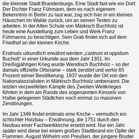
die kleinste Stadt Brandenburgs. Eine Stadt fast wie ein Dorf.
Der Dichter Franz Fühmann, dem es nach eigenem
Bekenntnis in Berlin zu laut war, zog sich hier in ein kleines
Häuschen im Walde zurück, um an seinen Texten zu
arbeiten. In der Alten Schule von Märkisch Buchholz ist
heute eine Ausstellung zum Leben und Werk Franz
Fühmanns zu besichtigen. Sein Grab findet sich auf dem
Friedhof an der kleinen Kirche.
Erstmals urkundlich erwähnt werden „castrum et oppidum
Bucholt“ in einer Urkunde aus dem Jahr 1301. Im
Dreißigjährigen Krieg wurde Wendisch Buchholz – so der
damals offizielle Ortsname – stark zerstört und verlor 65
Prozent seiner Bevölkerung. 1937 wurde der Ort von den
Nationalsozialisten in Märkisch Buchholz umbenannt. Die
letzten verzweifelten Kämpfe des Zweiten Weltkrieges
führten in dem am Rande des sogenannten Kessels von
Halbe gelegenen Städtchen noch einmal zu massiven
Zerstörungen.
Im Jahr 1346 findet erstmals eine Kirche – vermutlich ein
schlichter Holzbau – Erwähnung, die 1751 durch den
Neubau einer Fachwerkkirche ersetzt wird. Nur ein Jahr
später wird diese bei einem großen Stadtbrand ein Opfer der
Flammen. August Wilhelm von Preußen, der jüngere Bruder