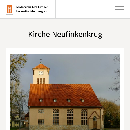
Kirche Neufinkenkrug
+
Aktuelles
+
Kirchen
+
Publikationen
+
Kunst & Kultur
+
Förderung & Spenden
+
Über uns
Infobrief abonnieren