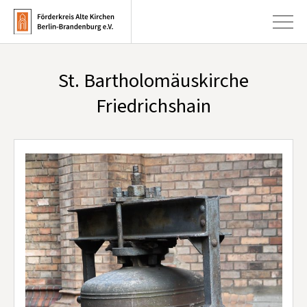
St. Bartholomäuskirche
+
Aktuelles
Friedrichshain
+
Kirchen
+
Publikationen
+
Kunst & Kultur
+
Förderung & Spenden
+
Über uns
Infobrief abonnieren