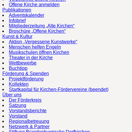
Offene Kirche anmelden
Publikationen
Adventskalender
Infobrief
Mitgliederzeitung „Alte Kirchen“
Broschüre „Offene Kirchen“
Kunst & Kultur
Aktion „Vergessene Kunstwerke“
Menschen helfen Engeln
Musikschulen öffnen Kirchen
Theater in der Kirche
Wettbewerbe
Buchtipp
Förderung & Spenden
Projektförderung
Kollekten
Startkapital für Kirchen-Fördervereine (beendet)
Über uns
Der Förderkreis
Satzung
Vorstandsberichte
Vorstand
Regionalbetreuung
Netzwerk & Partner
Stiftung Brandenburgische Dorfkirchen