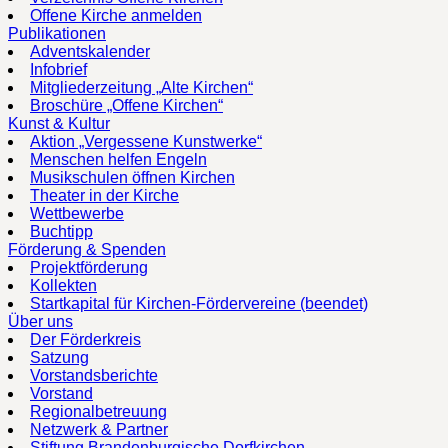
Offene Kirche anmelden
Publikationen
Adventskalender
Infobrief
Mitgliederzeitung „Alte Kirchen“
Broschüre „Offene Kirchen“
Kunst & Kultur
Aktion „Vergessene Kunstwerke“
Menschen helfen Engeln
Musikschulen öffnen Kirchen
Theater in der Kirche
Wettbewerbe
Buchtipp
Förderung & Spenden
Projektförderung
Kollekten
Startkapital für Kirchen-Fördervereine (beendet)
Über uns
Der Förderkreis
Satzung
Vorstandsberichte
Vorstand
Regionalbetreuung
Netzwerk & Partner
Stiftung Brandenburgische Dorfkirchen