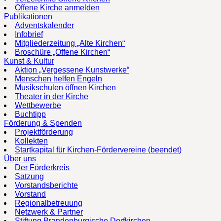
Offene Kirche anmelden
Publikationen
Adventskalender
Infobrief
Mitgliederzeitung „Alte Kirchen“
Broschüre „Offene Kirchen“
Kunst & Kultur
Aktion „Vergessene Kunstwerke“
Menschen helfen Engeln
Musikschulen öffnen Kirchen
Theater in der Kirche
Wettbewerbe
Buchtipp
Förderung & Spenden
Projektförderung
Kollekten
Startkapital für Kirchen-Fördervereine (beendet)
Über uns
Der Förderkreis
Satzung
Vorstandsberichte
Vorstand
Regionalbetreuung
Netzwerk & Partner
Stiftung Brandenburgische Dorfkirchen