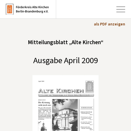
als PDF anzeigen
+
Mitteilungsblatt „Alte Kirchen“
Aktuelles
+
Kirchen
Ausgabe April 2009
+
Publikationen
+
Kunst & Kultur
+
Förderung & Spenden
+
Über uns
Infobrief abonnieren