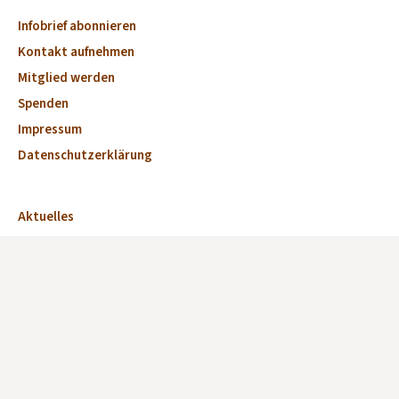
Infobrief abonnieren
Kontakt aufnehmen
Mitglied werden
Spenden
Impressum
Datenschutzerklärung
Aktuelles
Veranstaltungen
Marktplatz
Kirchen
Dorfkirchen des Monats
Fördervereine und Kirchen-Initiativen