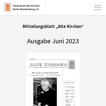
Mitteilungsblatt „Alte Kirchen“
+
Aktuelles
Ausgabe Juni 2023
+
Kirchen
+
Publikationen
+
Kunst & Kultur
+
Förderung & Spenden
+
Über uns
Infobrief abonnieren