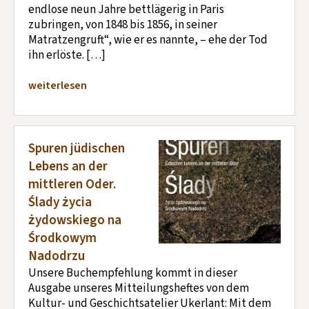
endlose neun Jahre bettlägerig in Paris
zubringen, von 1848 bis 1856, in seiner
Matratzengruft“, wie er es nannte, – ehe der Tod
ihn erlöste. […]
weiterlesen
Spuren jüdischen
Lebens an der
mittleren Oder.
Ślady życia
żydowskiego na
Środkowym
Nadodrzu
Unsere Buchempfehlung kommt in dieser
Ausgabe unseres Mitteilungsheftes von dem
Kultur- und Geschichtsatelier Ukerlant: Mit dem