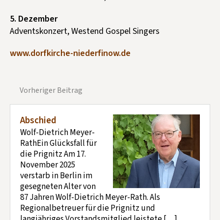
5. Dezember
Adventskonzert, Westend Gospel Singers
www.dorfkirche-niederfinow.de
Vorheriger Beitrag
Abschied
Wolf-Dietrich Meyer-
RathEin Glücksfall für
die Prignitz Am 17.
November 2025
verstarb in Berlin im
gesegneten Alter von
87 Jahren Wolf-Dietrich Meyer-Rath. Als
Regionalbetreuer für die Prignitz und
langjähriges Vorstandsmitglied leistete […]