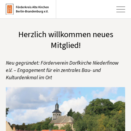
Herzlich willkommen neues
+
Aktuelles
Mitglied!
+
Kirchen
Neu gegründet: Förderverein Dorfkirche Niederfinow
+
Publikationen
e.V. – Engagement für ein zentrales Bau- und
+
Kulturdenkmal im Ort
Kunst & Kultur
+
Förderung & Spenden
+
Über uns
Infobrief abonnieren