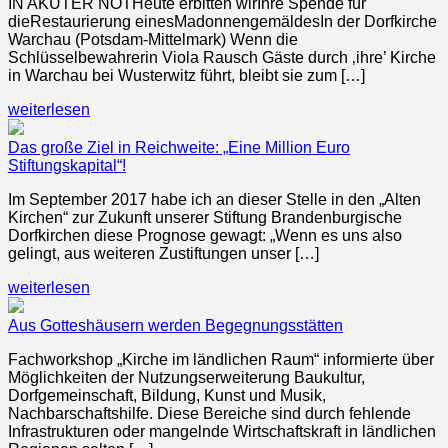
IN AKUTER NOTHeute erbitten wirIhre Spende für
dieRestaurierung einesMadonnengemäldesIn der Dorfkirche
Warchau (Potsdam-Mittelmark) Wenn die
Schlüsselbewahrerin Viola Rausch Gäste durch ‚ihre’ Kirche
in Warchau bei Wusterwitz führt, bleibt sie zum […]
weiterlesen
Das große Ziel in Reichweite: „Eine Million Euro
Stiftungskapital“!
Im September 2017 habe ich an dieser Stelle in den „Alten
Kirchen“ zur Zukunft unserer Stiftung Brandenburgische
Dorfkirchen diese Prognose gewagt: „Wenn es uns also
gelingt, aus weiteren Zustiftungen unser […]
weiterlesen
Aus Gotteshäusern werden Begegnungsstätten
Fachworkshop „Kirche im ländlichen Raum“ informierte über
Möglichkeiten der Nutzungserweiterung Baukultur,
Dorfgemeinschaft, Bildung, Kunst und Musik,
Nachbarschaftshilfe. Diese Bereiche sind durch fehlende
Infrastrukturen oder mangelnde Wirtschaftskraft in ländlichen