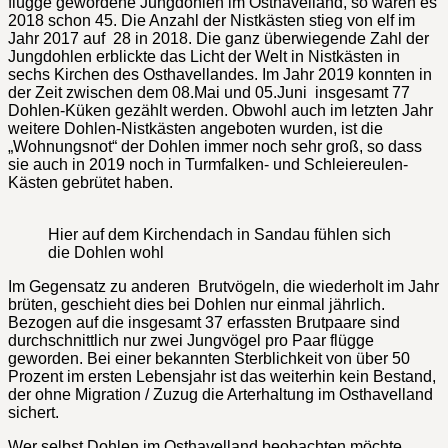
flügge gewordene Jungdohlen im Osthavelland, so waren es
2018 schon 45. Die Anzahl der Nistkästen stieg von elf im
Jahr 2017 auf 28 in 2018. Die ganz überwiegende Zahl der
Jungdohlen erblickte das Licht der Welt in Nistkästen in
sechs Kirchen des Osthavellandes. Im Jahr 2019 konnten in
der Zeit zwischen dem 08.Mai und 05.Juni insgesamt 77
Dohlen-Küken gezählt werden. Obwohl auch im letzten Jahr
weitere Dohlen-Nistkästen angeboten wurden, ist die
„Wohnungsnot“ der Dohlen immer noch sehr groß, so dass
sie auch in 2019 noch in Turmfalken- und Schleiereulen-
Kästen gebrütet haben.
Hier auf dem Kirchendach in Sandau fühlen sich
die Dohlen wohl
Im Gegensatz zu anderen Brutvögeln, die wiederholt im Jahr
brüten, geschieht dies bei Dohlen nur einmal jährlich.
Bezogen auf die insgesamt 37 erfassten Brutpaare sind
durchschnittlich nur zwei Jungvögel pro Paar flügge
geworden. Bei einer bekannten Sterblichkeit von über 50
Prozent im ersten Lebensjahr ist das weiterhin kein Bestand,
der ohne Migration / Zuzug die Arterhaltung im Osthavelland
sichert.
Wer selbst Dohlen im Osthavelland beobachten möchte,