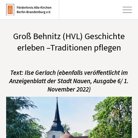
Groß Behnitz (HVL) Geschichte
+
Aktuelles
erleben –Traditionen pflegen
+
Kirchen
+
Publikationen
Text: Ilse Gerlach (ebenfalls veröffentlicht im
+
Anzeigenblatt der Stadt Nauen, Ausgabe 6/ 1.
Kunst & Kultur
November 2022)
+
Förderung & Spenden
+
Über uns
Infobrief abonnieren