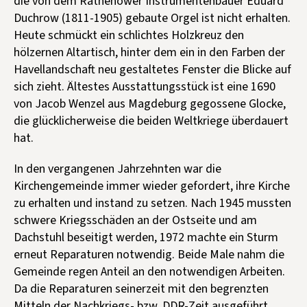
die von dem Rathenower Instrumentenbauer Eduard
Duchrow (1811-1905) gebaute Orgel ist nicht erhalten.
Heute schmückt ein schlichtes Holzkreuz den
hölzernen Altartisch, hinter dem ein in den Farben der
Havellandschaft neu gestaltetes Fenster die Blicke auf
sich zieht. Ältestes Ausstattungsstück ist eine 1690
von Jacob Wenzel aus Magdeburg gegossene Glocke,
die glücklicherweise die beiden Weltkriege überdauert
hat.
In den vergangenen Jahrzehnten war die
Kirchengemeinde immer wieder gefordert, ihre Kirche
zu erhalten und instand zu setzen. Nach 1945 mussten
schwere Kriegsschäden an der Ostseite und am
Dachstuhl beseitigt werden, 1972 machte ein Sturm
erneut Reparaturen notwendig. Beide Male nahm die
Gemeinde regen Anteil an den notwendigen Arbeiten.
Da die Reparaturen seinerzeit mit den begrenzten
Mitteln der Nachkriegs- bzw. DDR-Zeit ausgeführt