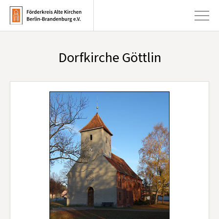
Dorfkirche Göttlin
+
Aktuelles
+
Kirchen
+
Publikationen
+
Kunst & Kultur
+
Förderung & Spenden
+
Über uns
Infobrief abonnieren