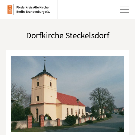
Dorfkirche Steckelsdorf
+
Aktuelles
+
Kirchen
+
Publikationen
+
Kunst & Kultur
+
Förderung & Spenden
+
Über uns
Infobrief abonnieren