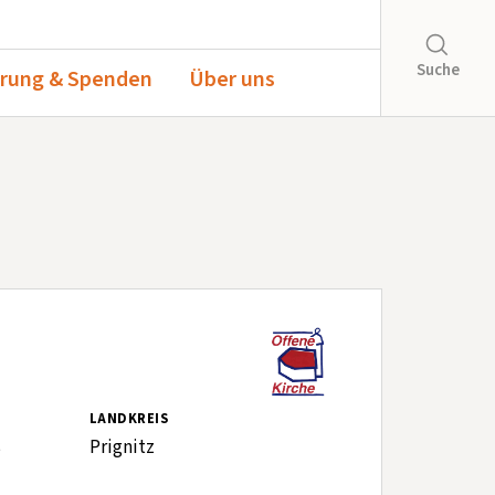
Suche
rung & Spenden
Über uns
LANDKREIS
ß
Prignitz