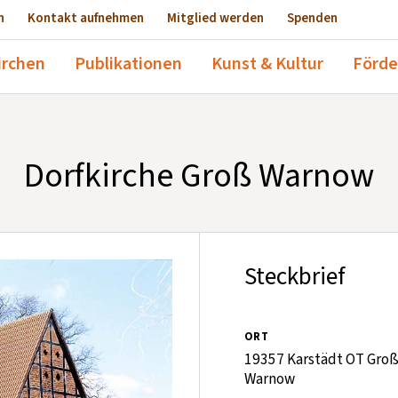
n
Kontakt aufnehmen
Mitglied werden
Spenden
irchen
Publikationen
Kunst & Kultur
Förde
Dorfkirche Groß Warnow
Steckbrief
ORT
19357 Karstädt OT Gro
Warnow