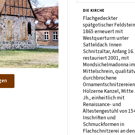
DIE KIRCHE
Flachgedeckter
spätgotischer Feldstei
1865 erneuert mit
Westquerturm unter
Satteldach. Innen
Schnitzaltar, Anfang 16. 
restauriert 2001, mit
Mondsichelmadonna im
Mittelschrein, qualität
durchbrochene
gen
Ornamentschnitzereien
Hölzerne Kanzel, Mitte 
Jh., einheitlich mit
Renaissance- und
Ältestengestühl von 15
Inschriften und
Schmuckformen in
Flachschnitzerei an den