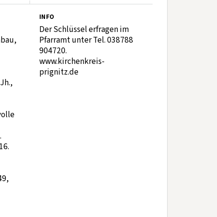
INFO
Der Schlüssel erfragen im
nbau,
Pfarramt unter Tel. 038788
904720.
www.kirchenkreis-
prignitz.de
Jh.,
volle
.
16.
49,