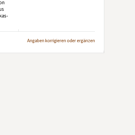
on
us
kas-
Angaben korrigieren oder ergänzen