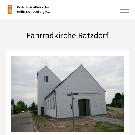
Fahrradkirche Ratzdorf
+
Aktuelles
+
Kirchen
+
Publikationen
+
Kunst & Kultur
+
Förderung & Spenden
+
Über uns
Infobrief abonnieren