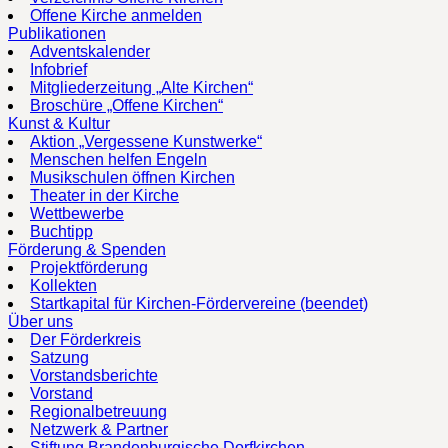
Offene Kirche anmelden
Publikationen
Adventskalender
Infobrief
Mitgliederzeitung „Alte Kirchen“
Broschüre „Offene Kirchen“
Kunst & Kultur
Aktion „Vergessene Kunstwerke“
Menschen helfen Engeln
Musikschulen öffnen Kirchen
Theater in der Kirche
Wettbewerbe
Buchtipp
Förderung & Spenden
Projektförderung
Kollekten
Startkapital für Kirchen-Fördervereine (beendet)
Über uns
Der Förderkreis
Satzung
Vorstandsberichte
Vorstand
Regionalbetreuung
Netzwerk & Partner
Stiftung Brandenburgische Dorfkirchen