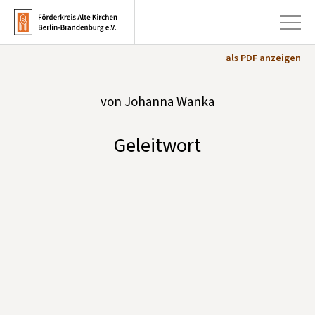
als PDF anzeigen
+
von Johanna Wanka
Aktuelles
+
Kirchen
Geleitwort
+
Publikationen
+
Kunst & Kultur
+
Förderung & Spenden
+
Über uns
Infobrief abonnieren