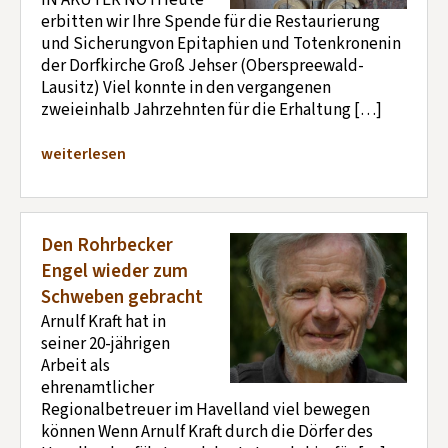
IN AKUTER NOTHeute
erbitten wir Ihre Spende für die Restaurierung
und Sicherungvon Epitaphien und Totenkronenin
der Dorfkirche Groß Jehser (Oberspreewald-
Lausitz) Viel konnte in den vergangenen
zweieinhalb Jahrzehnten für die Erhaltung […]
weiterlesen
Den Rohrbecker
Engel wieder zum
Schweben gebracht
Arnulf Kraft hat in
seiner 20-jährigen
Arbeit als
ehrenamtlicher
Regionalbetreuer im Havelland viel bewegen
können Wenn Arnulf Kraft durch die Dörfer des