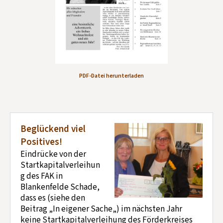
Kontakt aufnehmen
Mitglied werden
Spenden
PDF-Datei herunterladen
Beglückend viel
Positives!
Eindrücke von der
Startkapitalverleihun
g des FAK in
Blankenfelde Schade,
dass es (siehe den
Beitrag „In eigener Sache„) im nächsten Jahr
keine Startkapitalverleihung des Förderkreises