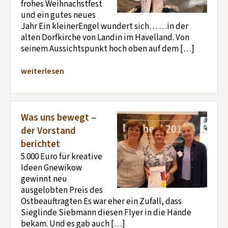
frohes Weihnachstfest
und ein gutes neues
Jahr Ein kleinerEngel wundert sich… …in der
alten Dorfkirche von Landin im Havelland. Von
seinem Aussichtspunkt hoch oben auf dem […]
weiterlesen
Was uns bewegt –
der Vorstand
berichtet
5.000 Euro für kreative
Ideen Gnewikow
gewinnt neu
ausgelobten Preis des
Ostbeauftragten Es war eher ein Zufall, dass
Sieglinde Siebmann diesen Flyer in die Hände
bekam. Und es gab auch […]