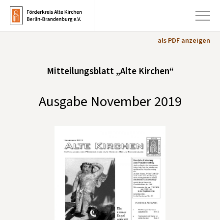
als PDF anzeigen
+
Mitteilungsblatt „Alte Kirchen“
Aktuelles
+
Kirchen
Ausgabe November 2019
+
Publikationen
+
Kunst & Kultur
+
Förderung & Spenden
+
Über uns
Infobrief abonnieren