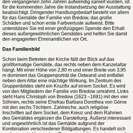
den vergangenen zehn Jahren aufwendig saniert wurden, ist
für die kommenden Jahre die Instandsetzung der Ausstattung
beabsichtigt. Dringender Handlungsbedarf besteht vor allem
für das Gemälde der Familie von Bredow, das große
Schäden und schon erste Farbverluste aufweist. Bitte
unterstützen Sie mit einer großzügigen Spende den Erhalt
dieses außergewöhnlichen Gemäldes und helfen Sie damit
den engagierten Ehrenamtlichen vor Ort.
Das Familienbild
Schon beim Betreten der Kirche fällt der Blick auf das
großformatige Gemälde, das rechts neben dem Kanzelaltar
hängt. Mit einer Höhe von 2,80 m und einer Breite von 3,95
m dominiert das Gruppenporträt die Ostwand und entfaltet
neben dem Altar eine mächtige Wirkung. Im Zentrum des
Gruppenbildes steht ein Kruzifix auf einem Sockel. Es wird
von den Mitgliedern der Familie von Bredow umrahmt. Links
steht Hans Christoph von Bredow (1623 –1691) mit den vier
Söhnen, rechts seine Ehefrau Barbara Dorothea von Görne
mit den sechs Töchtern. Zahlreiche, auch religiöse
Inschriften auf dem Sockel, dem Kreuz und dem Rahmen
des Gemäldes ergänzen die Darstellung. Äußerst interessant
und ungewöhnlich ist das Gemälde aufgrund der
Kombination verschiedener Bildgattungen. Es handelt sich