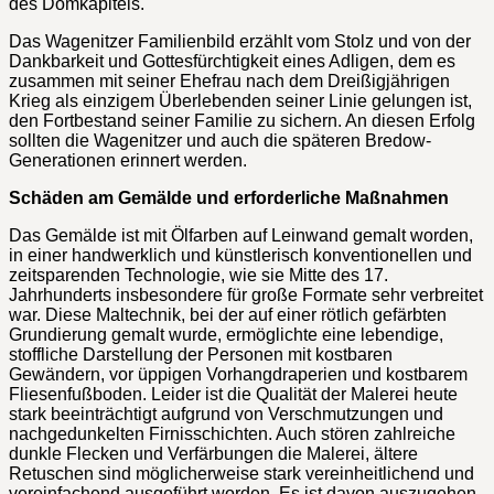
des Domkapitels.
Das Wagenitzer Familienbild erzählt vom Stolz und von der
Dankbarkeit und Gottesfürchtigkeit eines Adligen, dem es
zusammen mit seiner Ehefrau nach dem Dreißigjährigen
Krieg als einzigem Überlebenden seiner Linie gelungen ist,
den Fortbestand seiner Familie zu sichern. An diesen Erfolg
sollten die Wagenitzer und auch die späteren Bredow-
Generationen erinnert werden.
Schäden am Gemälde und erforderliche Maßnahmen
Das Gemälde ist mit Ölfarben auf Leinwand gemalt worden,
in einer handwerklich und künstlerisch konventionellen und
zeitsparenden Technologie, wie sie Mitte des 17.
Jahrhunderts insbesondere für große Formate sehr verbreitet
war. Diese Maltechnik, bei der auf einer rötlich gefärbten
Grundierung gemalt wurde, ermöglichte eine lebendige,
stoffliche Darstellung der Personen mit kostbaren
Gewändern, vor üppigen Vorhangdraperien und kostbarem
Fliesenfußboden. Leider ist die Qualität der Malerei heute
stark beeinträchtigt aufgrund von Verschmutzungen und
nachgedunkelten Firnisschichten. Auch stören zahlreiche
dunkle Flecken und Verfärbungen die Malerei, ältere
Retuschen sind möglicherweise stark vereinheitlichend und
vereinfachend ausgeführt worden. Es ist davon auszugehen,