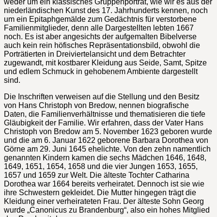
weder um ein klassisches Gruppenporträt, wie wir es aus der
niederländischen Kunst des 17. Jahrhunderts kennen, noch
um ein Epitaphgemälde zum Gedächtnis für verstorbene
Familienmitglieder, denn alle Dargestellten lebten 1667
noch. Es ist aber angesichts der aufgemalten Bibelverse
auch kein rein höfisches Repräsentationsbild, obwohl die
Porträtierten in Dreiviertelansicht und dem Betrachter
zugewandt, mit kostbarer Kleidung aus Seide, Samt, Spitze
und edlem Schmuck in gehobenem Ambiente dargestellt
sind.
Die Inschriften verweisen auf die Stellung und den Besitz
von Hans Christoph von Bredow, nennen biografische
Daten, die Familienverhältnisse und thematisieren die tiefe
Gläubigkeit der Familie. Wir erfahren, dass der Vater Hans
Christoph von Bredow am 5. November 1623 geboren wurde
und die am 6. Januar 1622 geborene Barbara Dorothea von
Görne am 29. Juni 1645 ehelichte. Von den zehn namentlich
genannten Kindern kamen die sechs Mädchen 1646, 1648,
1649, 1651, 1654, 1658 und die vier Jungen 1653, 1655,
1657 und 1659 zur Welt. Die älteste Tochter Catharina
Dorothea war 1664 bereits verheiratet. Dennoch ist sie wie
ihre Schwestern gekleidet. Die Mutter hingegen trägt die
Kleidung einer verheirateten Frau. Der älteste Sohn Georg
wurde „Canonicus zu Brandenburg“, also ein hohes Mitglied