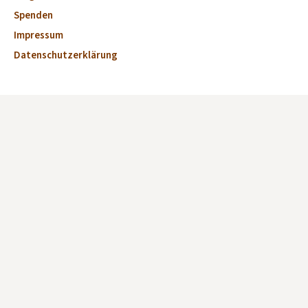
Spenden
Impressum
Datenschutzerklärung
Aktuelles
Veranstaltungen
Marktplatz
Kirchen
Dorfkirchen des Monats
Fördervereine und Kirchen-Initiativen
Verzeichnis Offene Kirchen
Offene Kirche anmelden