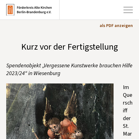
als PDF anzeigen
+
Kurz vor der Fertigstellung
Aktuelles
+
Kirchen
Spendenobjekt „Vergessene Kunstwerke brauchen Hilfe
+
Publikationen
2023/24“ in Wiesenburg
+
Kunst & Kultur
Im
+
Que
Förderung & Spenden
rsch
+
Über uns
iff
der
St.
Infobrief abonnieren
Mar