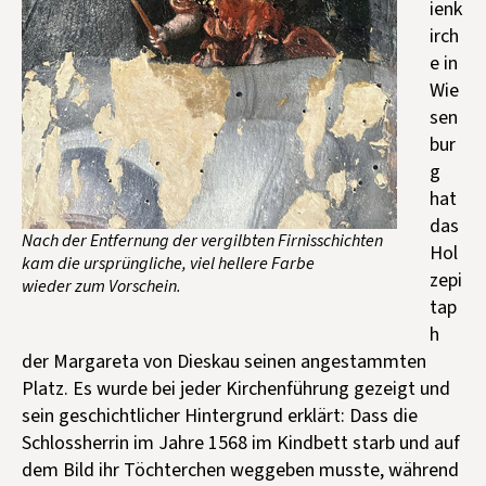
ienk
Kontakt aufnehmen
irch
Mitglied werden
e in
Wie
Spenden
sen
bur
g
hat
das
Nach der Entfernung der vergilbten Firnisschichten
Hol
kam die ursprüngliche, viel hellere Farbe
zepi
wieder zum Vorschein.
tap
h
der Margareta von Dieskau seinen angestammten
Platz. Es wurde bei jeder Kirchenführung gezeigt und
sein geschichtlicher Hintergrund erklärt: Dass die
Schlossherrin im Jahre 1568 im Kindbett starb und auf
dem Bild ihr Töchterchen weggeben musste, während